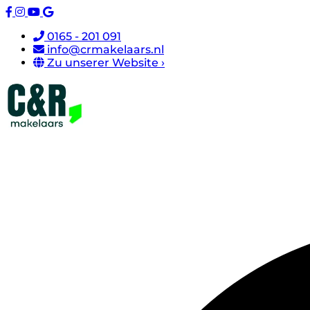
0165 - 201 091
info@crmakelaars.nl
Zu unserer Website ›